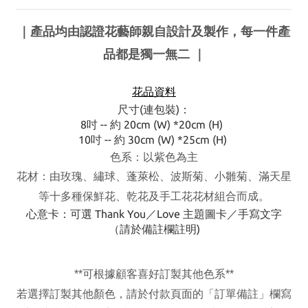
｜產品均由認證花藝師親自設計及製作，每一件產
品都是獨一無二
｜
花品資料
尺寸(連包裝)：
8吋 -- 約 20cm (W) *20cm (H)
10吋 -- 約 30cm (W) *25cm (H)
色系：以紫色為主
花材：由玫瑰、繡球、蓬萊松、波斯菊、小雛菊、滿天星
保鮮花
等十多種
、乾花及手工花花材組合而成。
心意卡：可選 Thank You／Love 主題圖卡／手寫文字
（請於備註欄註明)
**
可根據顧客喜好訂製其他色系
**
若選擇訂製其他顏色，請於付款頁面的「訂單備註」欄寫