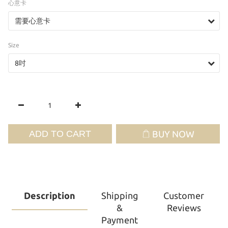
心意卡
Size
ADD TO CART
BUY NOW
Description
Shipping
Customer
&
Reviews
Payment