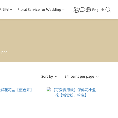
物流程
Floral Service for Wedding
English
-pot
Sort by
24 Items per page