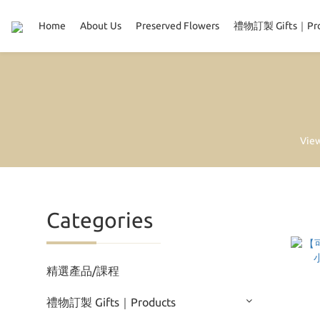
Home
About Us
Preserved Flowers
禮物訂製 Gifts｜Pro
View
Categories
精選產品/課程
禮物訂製 Gifts｜Products