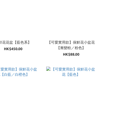
鮮花花盆【藍色系】
【可愛實用款】保鮮花小盆花
【漸變粉／粉色】
HK$450.00
HK$88.00