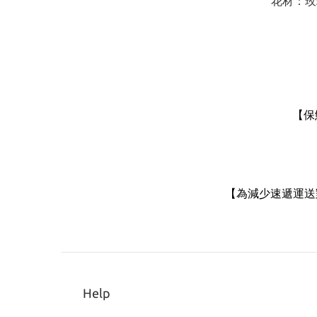
花材：玫
【
保
【
為減少速遞運送
Help