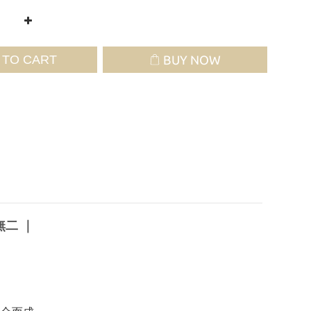
 TO CART
BUY NOW
無二
｜