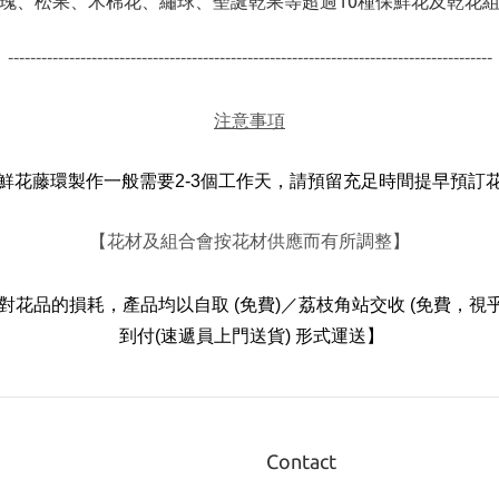
瑰、松果、木棉花、繡球、聖誕乾果等超過10種保鮮花及乾花
---------------------------------------------------------------------------------------
注意事項
個工作天，請預留充足時間提早預訂
鮮花藤環製作一般需要
2-3
【花材及組合會按花材供應而有所調整】
荔枝角
對花品的損耗，
產品均以自取
(免費)
／
站交收 (免費，視乎
到付(速遞員上門送貨)
形式運送
】
Contact