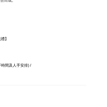
組合而成。
花禮
】
時間及人手安排) /