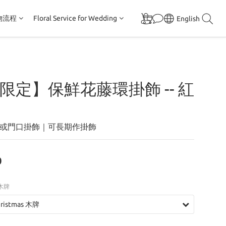
物流程
Floral Service for Wedding
English
限定】保鮮花藤環掛飾 -- 紅
或門口掛飾｜可長期作掛飾
0
 木牌