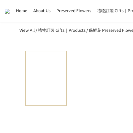
Home
About Us
Preserved Flowers
禮物訂製 Gifts｜Pro
View All
禮物訂製 Gifts｜Products
保鮮花 Preserved Flowe
/
/