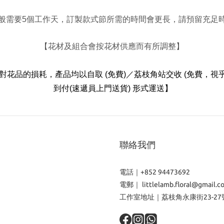
個工作天，訂製款式節所需的時間會更長，請預留充足
般需要
5
【花材及組合會按花材供應而有所調整】
對花品的損耗，
產品均以自取
(免費)／荔枝角站交收 (免費，視乎
到付(速遞員上門送貨)
形式運送
】
聯絡我們
電話｜+852 94473692
電郵｜ littlelamb.floral@gmail.c
工作室地址｜荔枝角永康街23-27