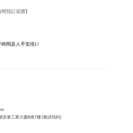
時間預訂花禮
】
時間及人手安排) /
om
號安泰工業大廈B座7樓 (敬請預約)