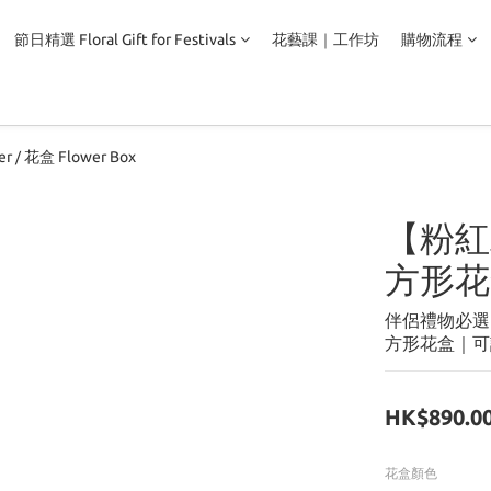
節日精選 Floral Gift for Festivals
花藝課｜工作坊
購物流程
er
花盒 Flower Box
/
【粉紅
方形花
伴侶禮物必選
方形花盒｜可
HK$890.0
花盒顏色