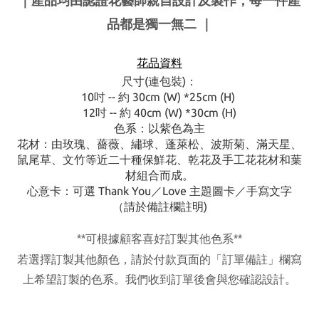
｜產品均由認證花藝師親自設計及製作，每一件產
品都是獨一無二
｜
花品資料
尺寸(連包裝)：
10吋 -- 約 30cm (W) *25cm (H)
12吋 -- 約 40cm (W) *30cm (H)
色系：以紫色為主
花材：由玫瑰、薔薇、繡球、蓬萊松、波斯菊、滿天星、
鼠尾草、文竹等
近二十種
保鮮花
、乾花及手工花花材和葉
材組合而成。
心意卡：可選 Thank You／Love 主題圖卡／手寫文字
（請於備註欄註明)
**
可根據顧客喜好訂製其他色系
**
若選擇訂製其他顏色，請於付款頁面的「訂單備註」欄寫
上希望訂製的色系。我們收到訂單後會與您確認設計。